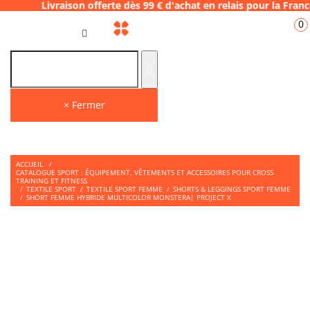
aison offerte dès 99 € d'achat en relais pou
0
FR
× Fermer
ACCUEIL
/
CATALOGUE SPORT : ÉQUIPEMENT, VÊTEMENTS ET ACCESSOIRES POUR CROSS
TRAINING ET FITNESS
/
TEXTILE SPORT
/
TEXTILE SPORT FEMME
/
SHORTS & LEGGINGS SPORT FEMME
/
SHORT FEMME HYBRIDE MULTICOLOR MONSTERA| PROJECT X