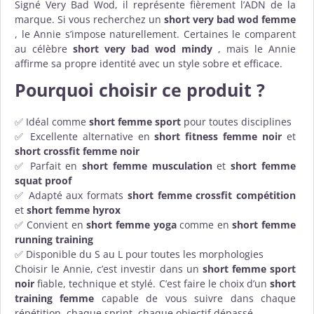
Signé Very Bad Wod, il représente fièrement l’ADN de la
marque. Si vous recherchez un
short very bad wod femme
, le Annie s’impose naturellement. Certaines le comparent
au célèbre
short very bad wod mindy
, mais le Annie
affirme sa propre identité avec un style sobre et efficace.
Pourquoi choisir ce produit ?
✅ Idéal comme
short femme sport
pour toutes disciplines
✅ Excellente alternative en
short fitness femme noir
et
short crossfit femme noir
✅ Parfait en
short femme musculation
et
short femme
squat proof
✅ Adapté aux formats
short femme crossfit compétition
et
short femme hyrox
✅ Convient en
short femme yoga
comme en
short femme
running training
✅ Disponible du S au L pour toutes les morphologies
Choisir le Annie, c’est investir dans un
short femme sport
noir
fiable, technique et stylé. C’est faire le choix d’un
short
training femme
capable de vous suivre dans chaque
répétition, chaque sprint, chaque objectif dépassé.