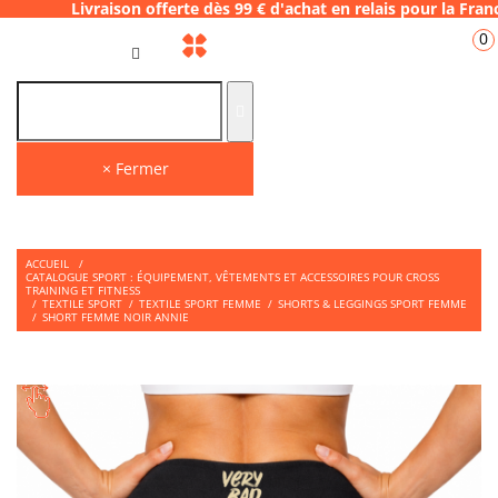
on offerte dès 99 € d'achat en relais pour 
0
FR
× Fermer
ACCUEIL
/
CATALOGUE SPORT : ÉQUIPEMENT, VÊTEMENTS ET ACCESSOIRES POUR CROSS
TRAINING ET FITNESS
/
TEXTILE SPORT
/
TEXTILE SPORT FEMME
/
SHORTS & LEGGINGS SPORT FEMME
/
SHORT FEMME NOIR ANNIE