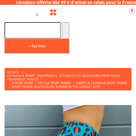
ison offerte dès 99 € d'achat en relais pour
0
FR
× Fermer
ACCUEIL
/
CATALOGUE SPORT : ÉQUIPEMENT, VÊTEMENTS ET ACCESSOIRES POUR CROSS
TRAINING ET FITNESS
/
TEXTILE SPORT
/
TEXTILE SPORT FEMME
/
SHORTS & LEGGINGS SPORT FEMME
/
SHORT FEMME MULTICOLORE RUMBLE IN THE JUNGLE| VOXY