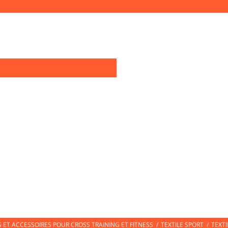
0
OIRES TRAINING
TEXTILE SPORT
CHAUSSURES DE SPORT
CHAUSS
ET ACCESSOIRES POUR CROSS TRAINING ET FITNESS
/
TEXTILE SPORT
/
TEXT