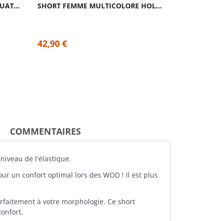
SHORT FEMME BLANC BOX SQUAT| SAVAGE BARBELL
SHORT FEMME MULTICOLORE HOLY GUACAMOLE| VOXY
42,90 €
42,90 €
COMMENTAIRES
 niveau de l'élastique.
ur un confort optimal lors des WOD ! Il est plus
arfaitement à votre morphologie. Ce short
onfort.