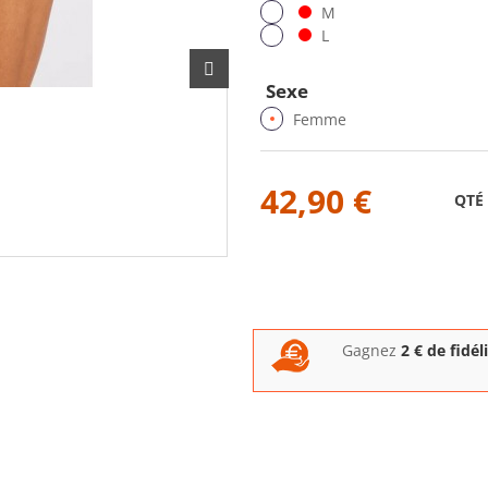
M
L
Sexe
Femme
42,90 €
QTÉ
Gagnez
2
€ de fidél