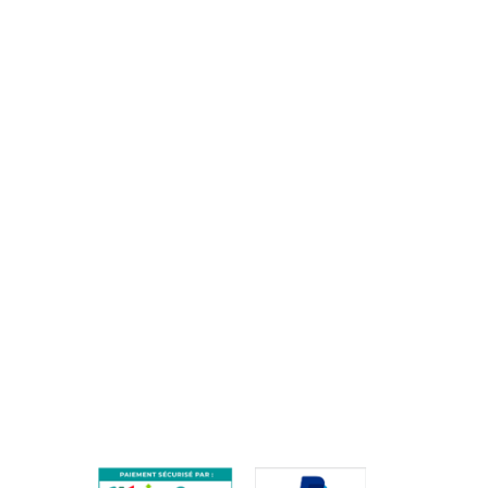
clients@training-distribution.com
AIDE
QUESTIONS FRÉQUENTES / FAQ
PROCÉDURE DE RETOUR
PAIEMENTS SÉCURISÉS
ES