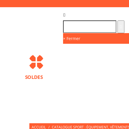
Langue :
FR
× Fermer
SOLDES
MARQUES
PROTECTIONS SPORT
ACCESS
NUTRITION SPORTIVE
PARTNERS
ACCUEIL
/
CATALOGUE SPORT : ÉQUIPEMENT, VÊTEMENTS 