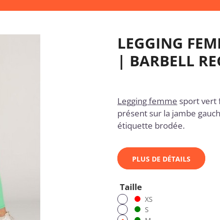
LEGGING FEM
| BARBELL R
Legging femme
sport vert
présent sur la jambe gauche
étiquette brodée.
PLUS DE DÉTAILS
Taille
XS
S