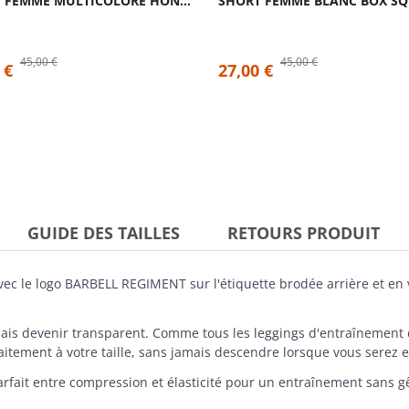
SHORT FEMME MULTICOLORE HONEYCOMB| SAVAGE...
45,00 €
45,00 €
 €
27,00 €
GUIDE DES TAILLES
RETOURS PRODUIT
ec le logo BARBELL REGIMENT sur l'étiquette brodée arrière et en v
amais devenir transparent. Comme tous les leggings d'entraînemen
aitement à votre taille, sans jamais descendre lorsque vous serez 
arfait entre compression et élasticité pour un entraînement sans gên