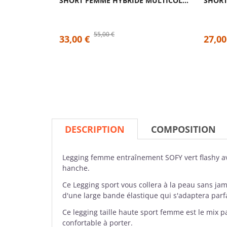
SHORT FEMME HYBRIDE MULTICOLOR MONSTERA|...
55,00 €
33,00 €
27,00
DESCRIPTION
COMPOSITION
Legging femme
entraînement SOFY vert flashy av
hanche.
Ce Legging sport vous collera à la peau sans j
d'une large bande élastique qui s'adaptera parf
Ce legging taille haute sport femme est le mix p
confortable à porter.