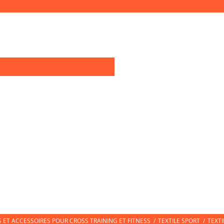
0
OIRES TRAINING
TEXTILE SPORT
CHAUSSURES DE SPORT
CHAUSS
ET ACCESSOIRES POUR CROSS TRAINING ET FITNESS
/
TEXTILE SPORT
/
TEXT