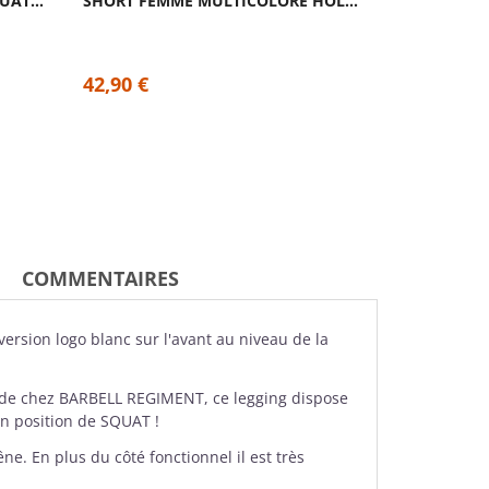
SHORT FEMME BLANC BOX SQUAT| SAVAGE BARBELL
SHORT FEMME MULTICOLORE HOLY GUACAMOLE| VOXY
42,90 €
42,90 €
COMMENTAIRES
ersion logo blanc sur l'avant au niveau de la
t de chez BARBELL REGIMENT, ce legging dispose
en position de SQUAT !
e. En plus du côté fonctionnel il est très