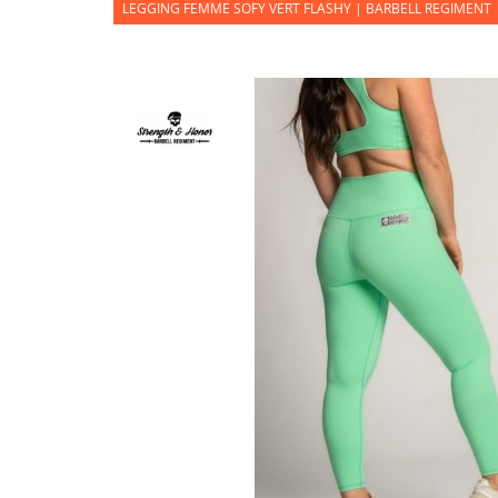
LEGGING FEMME SOFY VERT FLASHY | BARBELL REGIMENT