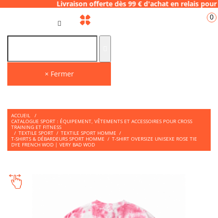
 Livraison offerte dès 99 € d'achat en rela
0
FR
× Fermer
ACCUEIL
/
CATALOGUE SPORT : ÉQUIPEMENT, VÊTEMENTS ET ACCESSOIRES POUR CROSS
TRAINING ET FITNESS
/
TEXTILE SPORT
/
TEXTILE SPORT HOMME
/
T-SHIRTS & DÉBARDEURS SPORT HOMME
/
T-SHIRT OVERSIZE UNISEXE ROSE TIE
DYE FRENCH WOD | VERY BAD WOD