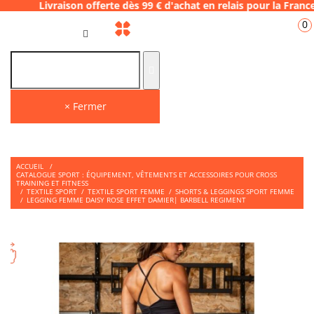
ison offerte dès 99 € d'achat en relais pou
0
FR
× Fermer
ACCUEIL
/
CATALOGUE SPORT : ÉQUIPEMENT, VÊTEMENTS ET ACCESSOIRES POUR CROSS
TRAINING ET FITNESS
/
TEXTILE SPORT
/
TEXTILE SPORT FEMME
/
SHORTS & LEGGINGS SPORT FEMME
/
LEGGING FEMME DAISY ROSE EFFET DAMIER| BARBELL REGIMENT