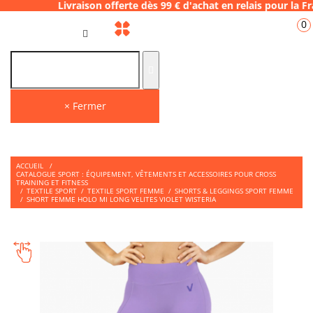
raison offerte dès 99 € d'achat en relais p
0
FR
× Fermer
ACCUEIL
/
CATALOGUE SPORT : ÉQUIPEMENT, VÊTEMENTS ET ACCESSOIRES POUR CROSS
TRAINING ET FITNESS
/
TEXTILE SPORT
/
TEXTILE SPORT FEMME
/
SHORTS & LEGGINGS SPORT FEMME
/
SHORT FEMME HOLO MI LONG VELITES VIOLET WISTERIA