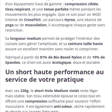
d'un équipement haut de gamme :
compression ciblée
,
tissu respirant
, et une
tenue parfaite
même pendant les
mouvements les plus engagés. Que ce soit pour un WOD
intense de
CrossFit®
, un parcours
Hyrox
, une séance de
yoga
ou de
musculation
, il accompagne chaque geste sans
restriction.
Sa
longueur medium
permet de protéger l'intérieur des
cuisses sans gêner l'amplitude, et sa
ceinture taille haute
assure un excellent maintien sans rouler ni comprimer.
Fabriqué à partir de
81% de Bio-Based Nylon
et de
19% de
Spandex
, ce short est aussi
écologique
, doux et durable.
Un short haute performance au
service de votre pratique
Avec ses
230g
, le
short Holo Medium violet
reste léger
mais stable. Son tissu extensible épouse le corps tout en
offrant une
compression
suffisante pour soutenir l'effort
musculaire. Il est également
anti-odeur
, sèche rapidement
et résiste aux lavages fréquents.