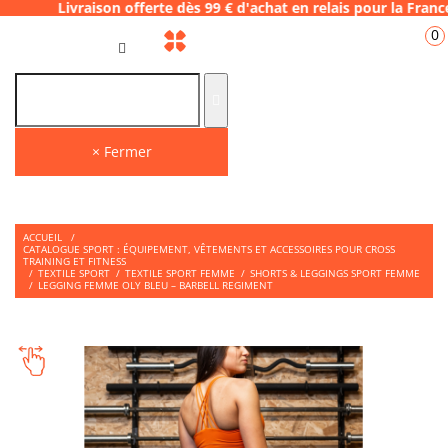
son offerte dès 99 € d'achat en relais pour
0
FR
× Fermer
ACCUEIL
/
CATALOGUE SPORT : ÉQUIPEMENT, VÊTEMENTS ET ACCESSOIRES POUR CROSS
TRAINING ET FITNESS
/
TEXTILE SPORT
/
TEXTILE SPORT FEMME
/
SHORTS & LEGGINGS SPORT FEMME
/
LEGGING FEMME OLY BLEU – BARBELL REGIMENT