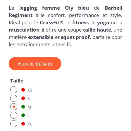
Le
legging femme Oly bleu
de
Barbell
Regiment
allie confort, performance et style.
Idéal pour le
CrossFit®
, le
fitness
, le
yoga
ou la
musculation
, il offre une coupe
taille haute
, une
matière
extensible
et
squat proof
, parfaite pour
les entraînements intensifs.
PLUS DE DÉTAILS
Taille
XS
S
M
L
XL